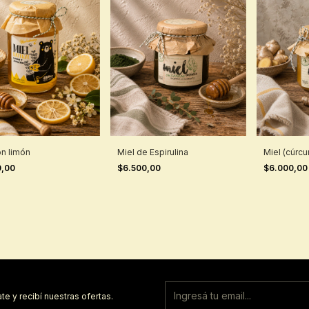
on limón
Miel de Espirulina
Miel (cúrcu
0,00
$6.500,00
$6.000,0
te y recibí nuestras ofertas.