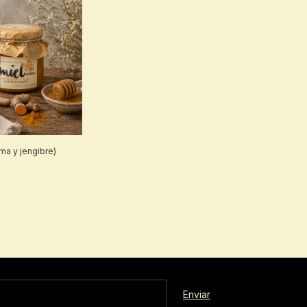
ma y jengibre)
0