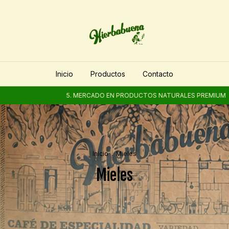
Inicio
Productos
Contacto
5. MERCADO EN PRODUCTOS NATURALES PREMIUM
5. M
Inicio
.
Mieles
Mieles